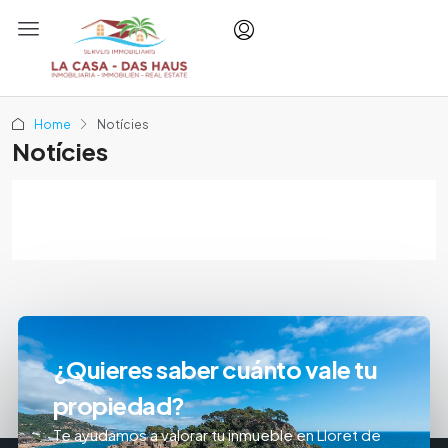
Home
Notícies
Notícies
¿Quieres saber cuánto vale tu
propiedad?
Te ayudamos a valorar tu inmueble en Lloret de