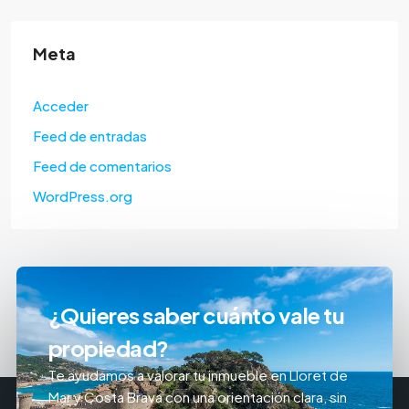
Meta
Acceder
Feed de entradas
Feed de comentarios
WordPress.org
¿Quieres saber cuánto vale tu
propiedad?
Te ayudamos a valorar tu inmueble en Lloret de
Mar y Costa Brava con una orientación clara, sin