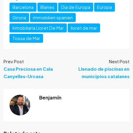
Barcelona
Blanes
Dia de Europa
Europa
Girona
immobilien spanien
Inmobiliaria Lloret De Mar
lloret de mar
Tossa de Mar
Prev Post
Next Post
Casa Preciosa en Cala
Llenado de piscinas en
Canyelles-Urcasa
municipios catalanes
Benjamín