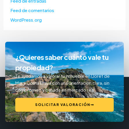
Feed de entradas
Feed de comentarios
WordPress.org
¿Quieres saber cuánto vale tu
propiedad?
Te ayudamos a valorar tu inmueble en Lloret de
Mar y Costa Brava con una orientación clara, sin
compromiso y basada en mercado real.
SOLICITAR VALORACIÓN