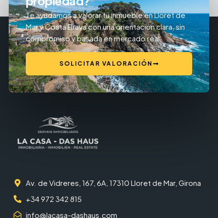
propiedad?
Te ayudamos a valorar tu inmueble en Lloret de
Mar y Costa Brava con una orientación clara, sin
compromiso y basada en mercado real.
SOLICITAR VALORACIÓN
Av. de Vidreres, 167, 6A, 17310 Lloret de Mar, Girona
+34 972 342 815
info@lacasa-dashaus.com