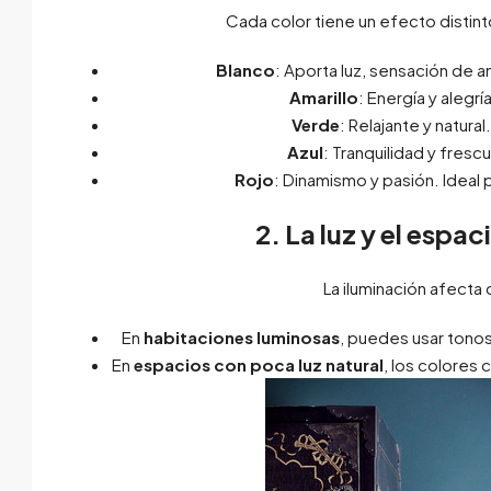
Cada color tiene un efecto distint
Blanco
: Aporta luz, sensación de 
Amarillo
: Energía y aleg
Verde
: Relajante y natura
Azul
: Tranquilidad y fres
Rojo
: Dinamismo y pasión. Ideal
2. La luz y el espac
La iluminación afecta
En
habitaciones luminosas
, puedes usar tonos
En
espacios con poca luz natural
, los colores c