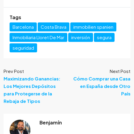
Tags
Barcelona
Costa Brava
immobilien spanien
Inmobiliaria Lloret De Mar
inversión
segura
seguridad
Prev Post
Next Post
Maximizando Ganancias:
Cómo Comprar una Casa
Los Mejores Depósitos
en España desde Otro
para Protegerse de la
País
Rebaja de Tipos
Benjamín