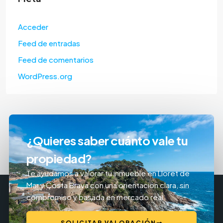
Acceder
Feed de entradas
Feed de comentarios
WordPress.org
¿Quieres saber cuánto vale tu
propiedad?
Te ayudamos a valorar tu inmueble en Lloret de
Mar y Costa Brava con una orientación clara, sin
compromiso y basada en mercado real.
SOLICITAR VALORACIÓN