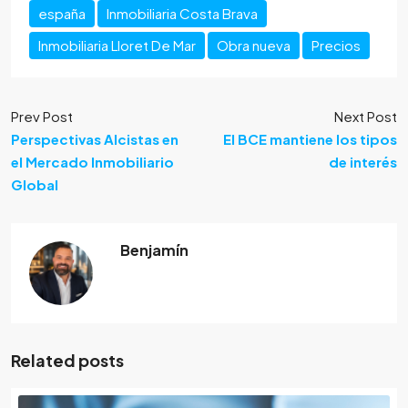
españa
Inmobiliaria Costa Brava
Inmobiliaria Lloret De Mar
Obra nueva
Precios
Prev Post
Next Post
Perspectivas Alcistas en
El BCE mantiene los tipos
el Mercado Inmobiliario
de interés
Global
Benjamín
Related posts