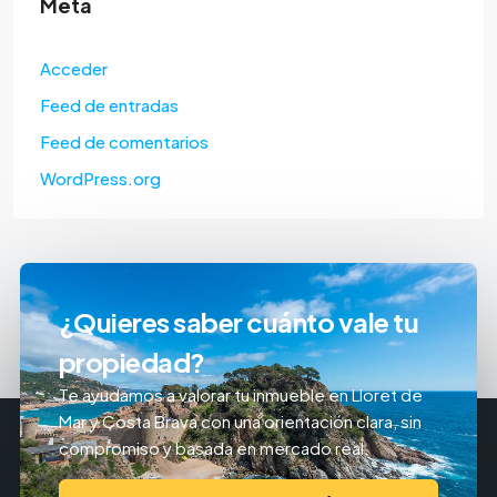
Meta
Acceder
Feed de entradas
Feed de comentarios
WordPress.org
¿Quieres saber cuánto vale tu
propiedad?
Te ayudamos a valorar tu inmueble en Lloret de
Mar y Costa Brava con una orientación clara, sin
compromiso y basada en mercado real.