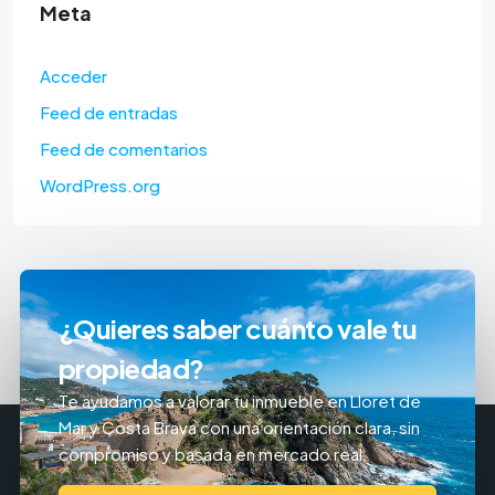
Meta
Acceder
Feed de entradas
Feed de comentarios
WordPress.org
¿Quieres saber cuánto vale tu
propiedad?
Te ayudamos a valorar tu inmueble en Lloret de
Mar y Costa Brava con una orientación clara, sin
compromiso y basada en mercado real.