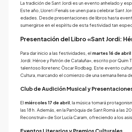
La tradición de Sant Jordi es un evento anhelado y es
Este año, Lloret i Fenals se unen para celebrar Sant J
edades. Desde presentaciones de libros hasta eventos
sumergirse en el espíritu de esta festividad tan espec
Presentación del Libro «Sant Jordi: H
Para dar inicio a las festividades, el
martes 16 de abril 
Jordi: Héroe y Patrón de Cataluña», escrito por Quim T
talentoso lloretenc Òscar Rodbag. Este evento cultural 
Cultura, marcando el comienzo de una semana llena 
Club de Audición Musical y Presentaciones
El
miércoles 17 de abril
, la música tomará protagonism
las 18 h. Además, en la Parròquia de Sant Romà a las 20 
Reconstruir» de Sor Lucía Caram, ofreciendo a los as
Eventos Literarios y Premios Culturales