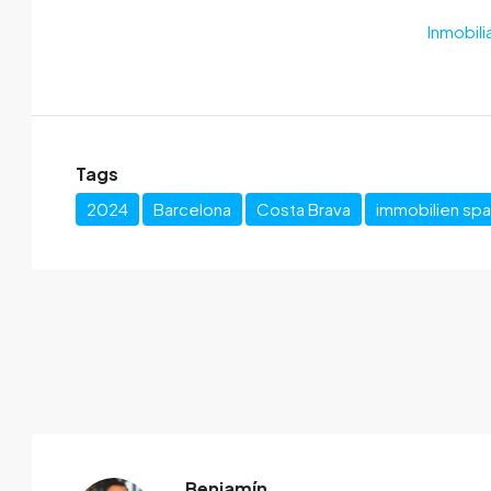
Inmobili
Tags
2024
Barcelona
Costa Brava
immobilien spa
Benjamín