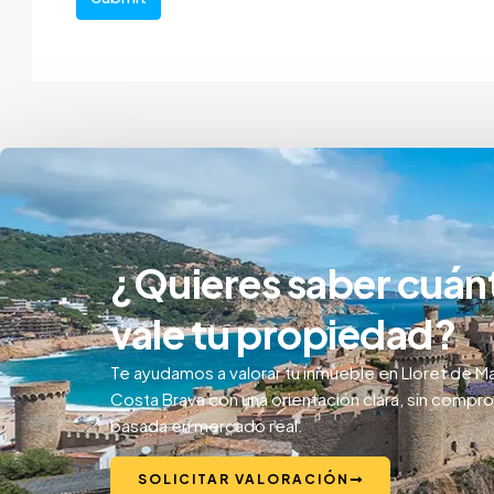
¿Quieres saber cuán
vale tu propiedad?
Te ayudamos a valorar tu inmueble en Lloret de Ma
Costa Brava con una orientación clara, sin compr
basada en mercado real.
SOLICITAR VALORACIÓN