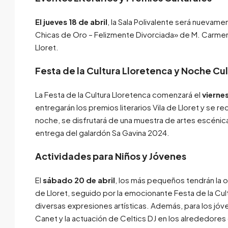
El jueves 18 de abril
, la Sala Polivalente será nuevamen
Chicas de Oro – Felizmente Divorciada» de M. Carmen 
Lloret.
Festa de la Cultura Lloretenca y Noche Cul
La Festa de la Cultura Lloretenca comenzará el
viernes
entregarán los premios literarios Vila de Lloret y se r
noche, se disfrutará de una muestra de artes escénica
entrega del galardón Sa Gavina 2024.
Actividades para Niños y Jóvenes
El
sábado 20 de abril
, los más pequeños tendrán la o
de Lloret, seguido por la emocionante Festa de la Cult
diversas expresiones artísticas. Además, para los jóv
Canet y la actuación de Celtics DJ en los alrededores 