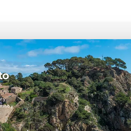
to
r y
omiso y