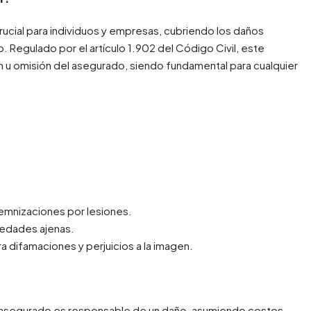
crucial para individuos y empresas, cubriendo los daños
 Regulado por el artículo 1.902 del Código Civil, este
n u omisión del asegurado, siendo fundamental para cualquier
emnizaciones por lesiones.
iedades ajenas.
ra difamaciones y perjuicios a la imagen.
el asegurado es responsable de un daño, asumiendo costos