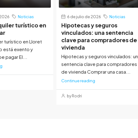
e 2026
Noticias
6 de julio de 2026
Noticias
quiler turístico en
Hipotecas y seguros
ar
vinculados: una sentencia
clave para compradores de
er turístico en Lloret
vivienda
o está exento y
Hipotecas y seguros vinculados: u
e pagar El...
sentencia clave para compradores
ng
de vivienda Comprar una casa...
Continue reading
by Rodri