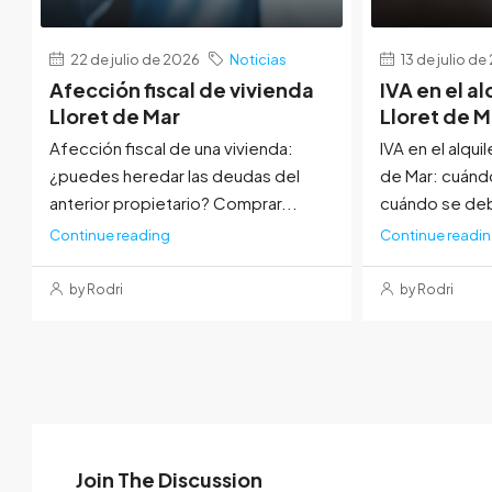
22 de julio de 2026
Noticias
13 de julio d
Afección fiscal de vivienda
IVA en el al
Lloret de Mar
Lloret de M
Afección fiscal de una vivienda:
IVA en el alquil
¿puedes heredar las deudas del
de Mar: cuánd
anterior propietario? Comprar...
cuándo se deb
Continue reading
Continue readi
by Rodri
by Rodri
Join The Discussion