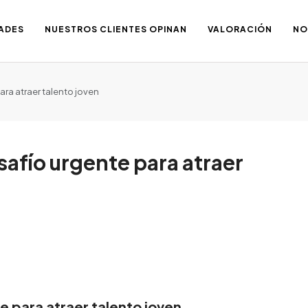
ADES
NUESTROS CLIENTES OPINAN
VALORACIÓN
NO
ara atraer talento joven
esafío urgente para atraer
te para atraer talento joven