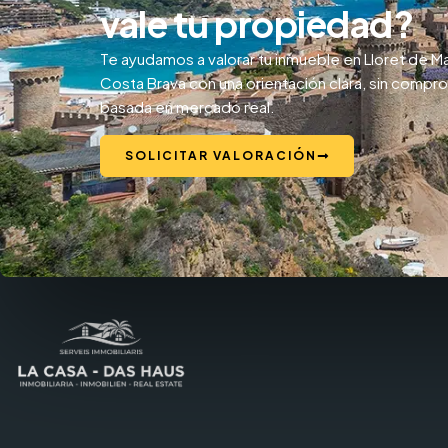
vale tu propiedad?
Te ayudamos a valorar tu inmueble en Lloret de Ma
Costa Brava con una orientación clara, sin compr
basada en mercado real.
SOLICITAR VALORACIÓN