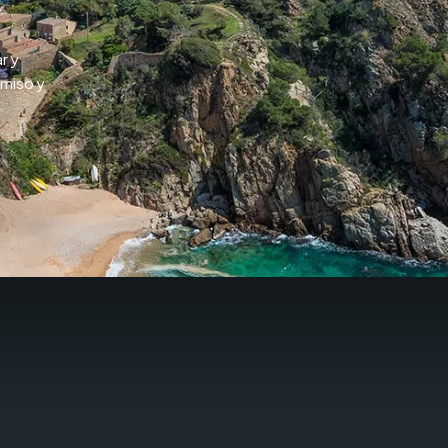
r y
omiso y