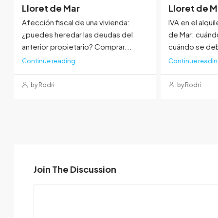
Lloret de Mar
Lloret de M
Afección fiscal de una vivienda:
IVA en el alquil
¿puedes heredar las deudas del
de Mar: cuánd
anterior propietario? Comprar...
cuándo se deb
Continue reading
Continue readi
by Rodri
by Rodri
Join The Discussion