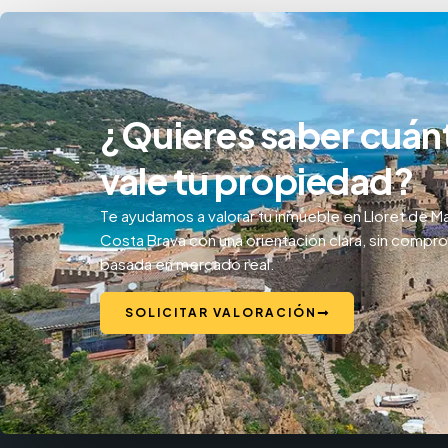
¿Quieres saber cuán
vale tu propiedad?
Te ayudamos a valorar tu inmueble en Lloret de Ma
Costa Brava con una orientación clara, sin compr
basada en mercado real.
SOLICITAR VALORACIÓN