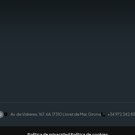
Av. de Vidreres, 167, 6A, 17310 Lloret de Mar, Girona
+34 972 342 81
Política de privacidad
·
Política de cookies