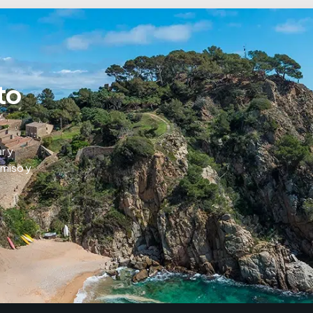
to
r y
omiso y