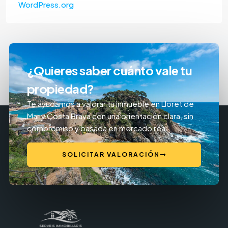
WordPress.org
¿Quieres saber cuánto vale tu
propiedad?
Te ayudamos a valorar tu inmueble en Lloret de
Mar y Costa Brava con una orientación clara, sin
compromiso y basada en mercado real.
SOLICITAR VALORACIÓN