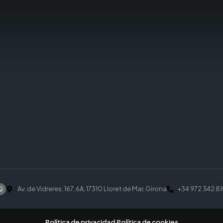
Av. de Vidreres, 167, 6A, 17310 Lloret de Mar, Girona
+34 972 342 81
Política de privacidad
·
Política de cookies