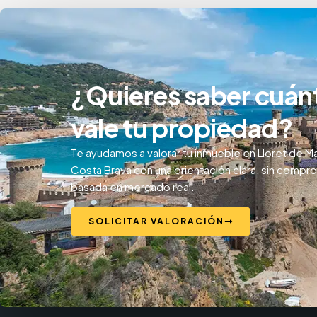
¿Quieres saber cuán
vale tu propiedad?
Te ayudamos a valorar tu inmueble en Lloret de Ma
Costa Brava con una orientación clara, sin compr
basada en mercado real.
SOLICITAR VALORACIÓN