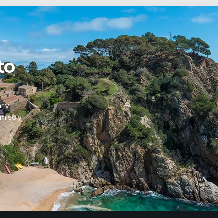
to
r y
omiso y