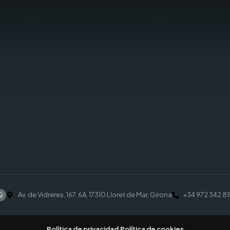
Av. de Vidreres, 167, 6A, 17310 Lloret de Mar, Girona
+34 972 342 81
Política de privacidad
·
Política de cookies