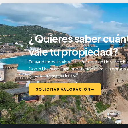
¿Quieres saber cuán
vale tu propiedad?
Te ayudamos a valorar tu inmueble en Lloret de Ma
Costa Brava con una orientación clara, sin compr
basada en mercado real.
SOLICITAR VALORACIÓN