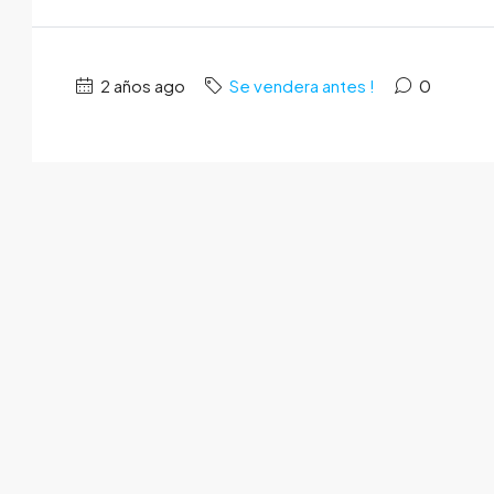
2 años ago
Se vendera antes !
0