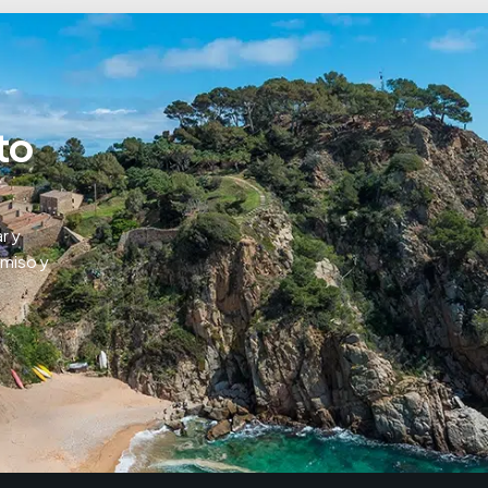
to
r y
omiso y