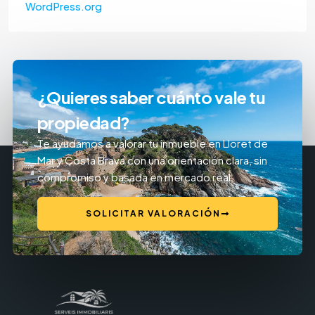
WordPress.org
¿Quieres saber cuánto vale tu
propiedad?
Te ayudamos a valorar tu inmueble en Lloret de
Mar y Costa Brava con una orientación clara, sin
compromiso y basada en mercado real.
SOLICITAR VALORACIÓN