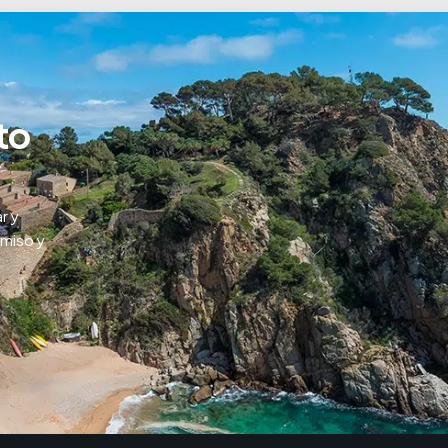
to
r y
omiso y