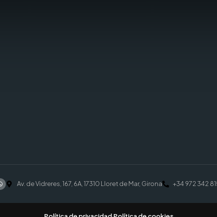
Av. de Vidreres, 167, 6A, 17310 Lloret de Mar, Girona
+34 972 342 81
Política de privacidad
·
Política de cookies