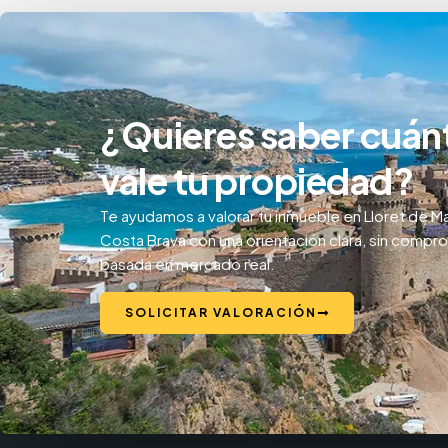
¿Quieres saber cuán
vale tu propiedad?
Te ayudamos a valorar tu inmueble en Lloret de Ma
Costa Brava con una orientación clara, sin compr
basada en mercado real.
SOLICITAR VALORACIÓN