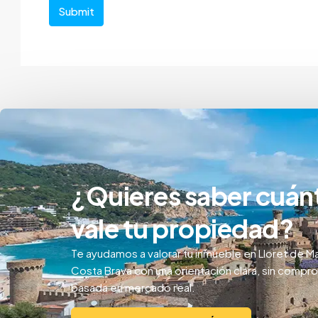
Submit
¿Quieres saber cuán
vale tu propiedad?
Te ayudamos a valorar tu inmueble en Lloret de Ma
Costa Brava con una orientación clara, sin compr
basada en mercado real.