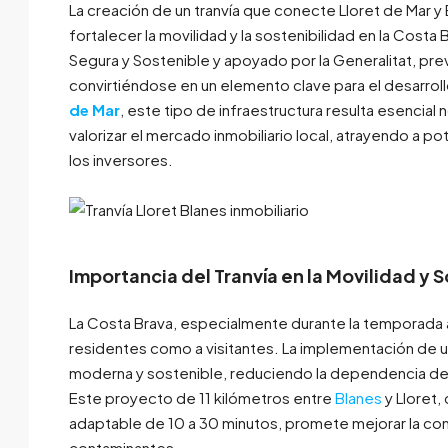
La creación de un tranvía que conecte Lloret de Mar 
fortalecer la movilidad y la sostenibilidad en la Cost
Segura y Sostenible y apoyado por la Generalitat, prev
convirtiéndose en un elemento clave para el desarrollo 
de Mar
, este tipo de infraestructura resulta esencial 
valorizar el mercado inmobiliario local, atrayendo a p
los inversores.
Importancia del Tranvía en la Movilidad y 
La Costa Brava, especialmente durante la temporada al
residentes como a visitantes. La implementación de un 
moderna y sostenible, reduciendo la dependencia del
Este proyecto de 11 kilómetros entre
Blanes
y Lloret,
adaptable de 10 a 30 minutos, promete mejorar la co
contaminantes.