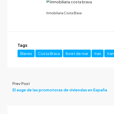
Inmobiliaria Costa Brava
Tags
Blanes
Costa Brava
lloret de mar
tran
tran
Prev Post
El auge de las promotoras de viviendas en España