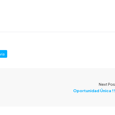
via
Next Pos
Oportunidad Única !!