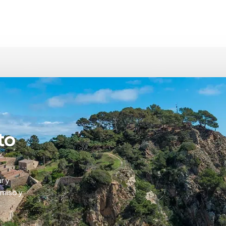
to
r y
omiso y