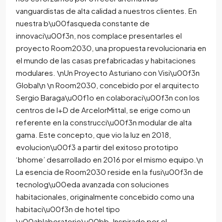
vanguardistas de alta calidad a nuestros clientes. En
nuestra b\u00fasqueda constante de
innovaci\u00f3n, nos complace presentarles el
proyecto Room2030, una propuesta revolucionaria en
el mundo de las casas prefabricadas y habitaciones
modulares. \nUn Proyecto Asturiano con Visi\u00f3n
Global\n \n Room2030, concebido por el arquitecto
Sergio Baraga\u00f1o en colaboraci\u00f3n con los
centros de I+D de ArcelorMittal, se erige como un
referente en la construcci\u00f3n modular de alta
gama. Este concepto, que vio la luz en 2018,
evolucion\u00f3 a partir del exitoso prototipo
‘bhome’ desarrollado en 2016 por el mismo equipo.\n
La esencia de Room2030 reside en la fusi\u00f3n de
tecnolog\u00eda avanzada con soluciones
habitacionales, originalmente concebido como una
habitaci\u00f3n de hotel tipo
\u00ablaboratorio\u00bb. Inspirado por el