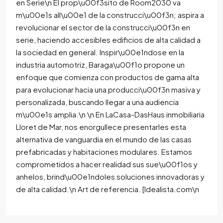
en Serie\n El prop\u00f3sito de Room2030 va
m\u00e1s all\u00e1 de la construcci\u00f3n; aspira a
revolucionar el sector de la construcci\u00f3n en
serie, haciendo accesibles edificios de alta calidad a
la sociedad en general. Inspir\u00e1ndose en la
industria automotriz, Baraga\u00f1o propone un
enfoque que comienza con productos de gama alta
para evolucionar hacia una producci\u00f3n masiva y
personalizada, buscando llegar a una audiencia
m\u00e1s amplia.\n \n En LaCasa-DasHaus inmobiliaria
Lloret de Mar, nos enorgullece presentarles esta
alternativa de vanguardia en el mundo de las casas
prefabricadas y habitaciones modulares. Estamos
comprometidos a hacer realidad sus sue\u00f1os y
anhelos, brind\u00e1ndoles soluciones innovadoras y
de alta calidad.\n Art de referencia. [Idealista.com\n