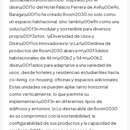
dise\u00f1o del Hotel Palacio Ferrera de Avil\u00e9s,
Baraga\u00f1o ha creado Room2030 no solo como
un espacio habitacional, sino tambi\u00e9n como una
soluci\u00f3n modular y sostenible para diversos
prop\u00f3sitos. \nDiversidad de Usos y
Dise\u00f1os Innovadores\n \n La l\u00ednea de
productos de Room2030 abarca m\u00f3dulos
habitacionales de 46 m\u00b2 y 54 m\u00b2,
dise\u00f1ados para adaptarse a una variedad de
usos, desde hoteles y residencias estudiantiles hasta
co-living, co-housing, oficinas y espacios adicionales.
Estas unidades se pueden apilar tanto horizontal
como verticalmente, lo que permite su
implementaci\u00f3n en diferentes tipos de
edificios y entornos.\n Lo destacable de Room2030
es su compromiso con la sostenibilidad, la
configurabilidad de sus productos y la capacidad de