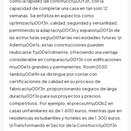
como la rapidez de construcci\u00f3n, con la
capacidad de completar una casa en tan solo 12
semanas. Se enfatiza en aspectos como
optimizaci\u00f3n, calidad, seguridad y versatilidad,
permitiendo la adaptaci\u00f3n y expansi\u00f3n de
las estructuras seg\u00fan las necesidades futuras.\n
Adem\u00e1s, estas construcciones pueden
reubicarse f\u00e1cilmente, ofreciendo una ventaja
considerable en comparaci\u00f3n con edificaciones
m\u00e1s grandes y permanentes. Room2030
tambi\u00e9n se distingue por contar con
certificaciones de calidad en su proceso de
fabricaci\u00f3n, proporcionando seguros de larga
duraci\u00f3n para sus proyectos y precios
competitivos. Por ejemplo, el precio/m\u00b2 en
casas unifamiliares es de 1.600 euros, mientras que en
residencias estudiantiles y hoteles es de 1.300 euros.
\nTransformando el Sector de la Construcci\u00f3n