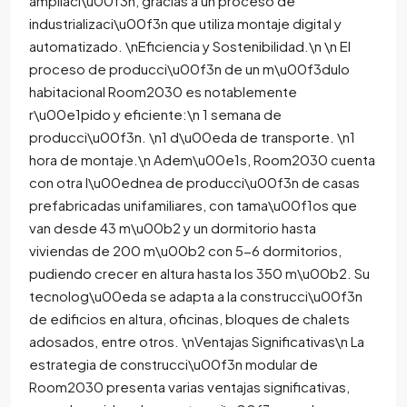
ampliaci\u00f3n, gracias a un proceso de
industrializaci\u00f3n que utiliza montaje digital y
automatizado. \nEficiencia y Sostenibilidad.\n \n El
proceso de producci\u00f3n de un m\u00f3dulo
habitacional Room2030 es notablemente
r\u00e1pido y eficiente:\n 1 semana de
producci\u00f3n. \n1 d\u00eda de transporte. \n1
hora de montaje.\n Adem\u00e1s, Room2030 cuenta
con otra l\u00ednea de producci\u00f3n de casas
prefabricadas unifamiliares, con tama\u00f1os que
van desde 43 m\u00b2 y un dormitorio hasta
viviendas de 200 m\u00b2 con 5-6 dormitorios,
pudiendo crecer en altura hasta los 350 m\u00b2. Su
tecnolog\u00eda se adapta a la construcci\u00f3n
de edificios en altura, oficinas, bloques de chalets
adosados, entre otros. \nVentajas Significativas\n La
estrategia de construcci\u00f3n modular de
Room2030 presenta varias ventajas significativas,