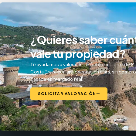
¿Quieres saber cuán
vale tu propiedad?
Te ayudamos a valorar tu inmueble en Lloret de Ma
Costa Brava con una orientación clara, sin compr
basada en mercado real.
SOLICITAR VALORACIÓN