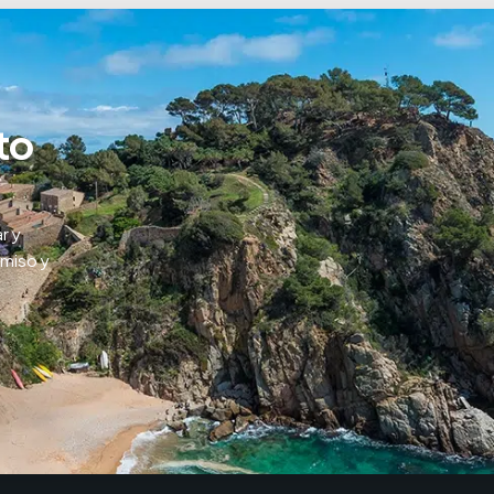
to
r y
omiso y