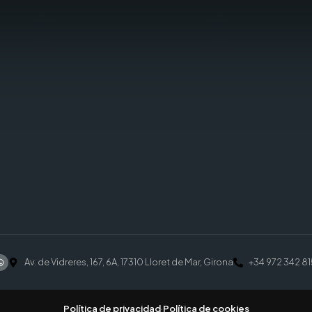
Av. de Vidreres, 167, 6A, 17310 Lloret de Mar, Girona
+34 972 342 81
Política de privacidad
·
Política de cookies