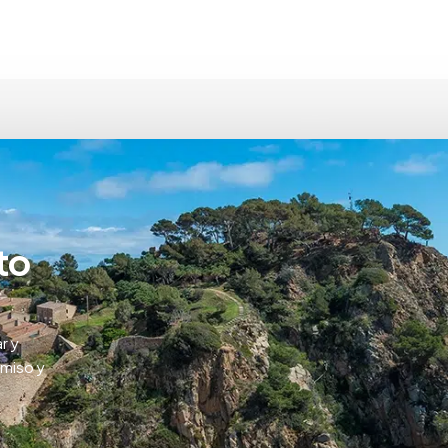
to
r y
omiso y