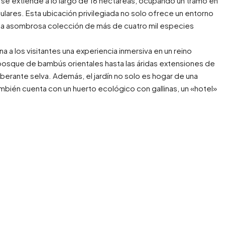
n se extiende a lo largo de 16 hectáreas, ocupando un tramo en
lares. Esta ubicación privilegiada no solo ofrece un entorno
na asombrosa colección de más de cuatro mil especies
a a los visitantes una experiencia inmersiva en un reino
osque de bambús orientales hasta las áridas extensiones de
uberante selva. Además, el jardín no solo es hogar de una
ambién cuenta con un huerto ecológico con gallinas, un «hotel»