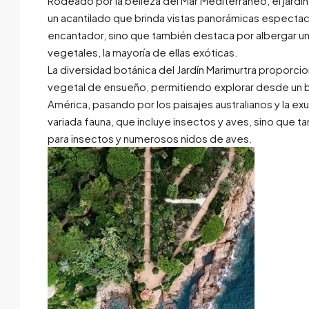
Rodeado por la belleza del Mar Mediterráneo, el jardí
un acantilado que brinda vistas panorámicas espectacu
encantador, sino que también destaca por albergar u
vegetales, la mayoría de ellas exóticas.
La diversidad botánica del Jardín Marimurtra proporcion
vegetal de ensueño, permitiendo explorar desde un b
América, pasando por los paisajes australianos y la ex
variada fauna, que incluye insectos y aves, sino que t
para insectos y numerosos nidos de aves.