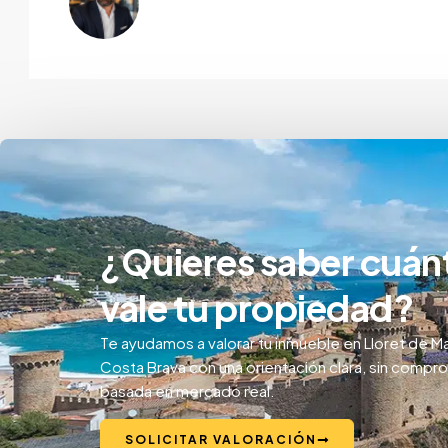
¿Quieres saber cuán
vale tu propiedad?
Te ayudamos a valorar tu inmueble en Lloret de Ma
Costa Brava con una orientación clara, sin compr
basada en mercado real.
SOLICITAR VALORACIÓN