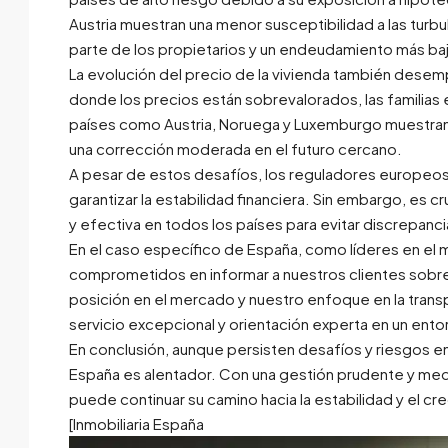
Austria muestran una menor susceptibilidad a las turb
parte de los propietarios y un endeudamiento más baj
La evolución del precio de la vivienda también desempe
donde los precios están sobrevalorados, las familias 
países como Austria, Noruega y Luxemburgo muestran s
una corrección moderada en el futuro cercano.
A pesar de estos desafíos, los reguladores europeo
garantizar la estabilidad financiera. Sin embargo, es
y efectiva en todos los países para evitar discrepanci
En el caso específico de España, como líderes en el m
comprometidos en informar a nuestros clientes sobre la
posición en el mercado y nuestro enfoque en la transp
servicio excepcional y orientación experta en un ent
En conclusión, aunque persisten desafíos y riesgos e
España es alentador. Con una gestión prudente y medid
puede continuar su camino hacia la estabilidad y el cr
[Inmobiliaria España