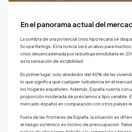
En el panorama actual del mercad
La sombra de una potencial crisis hipotecaria se dis
Scope Ratings. Esta noticia será un alivio para much
crisis desencadenada por la burbuja inmobiliaria en 2
esta sensación de estabilidad.
En primer lugar, solo alrededor del 40% de las vivien
lo que significa que cualquier turbulencia en el merca
los hogares españoles. Además, España cuenta con un 
proporción moderada de préstamos a tipo variable. Es
mercado español en comparación con otros países 
Fuera de las fronteras de España, la situación es diferen
el riesgo sistémico es motivo de preocupación. Paí
países de alto riesgo debido a su exposición a hipo