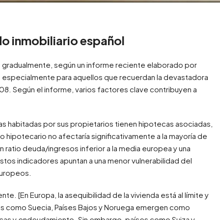
o inmobiliario español
ipa gradualmente, según un informe reciente elaborado por
os, especialmente para aquellos que recuerdan la devastadora
008. Según el informe, varios factores clave contribuyen a
das habitadas por sus propietarios tienen hipotecas asociadas,
do hipotecario no afectaría significativamente a la mayoría de
ratio deuda/ingresos inferior a la media europea y una
tos indicadores apuntan a una menor vulnerabilidad del
europeos.
te. [En Europa, la asequibilidad de la vivienda está al límite y
ses como Suecia, Países Bajos y Noruega emergen como
tecas y endeudamiento. Sin embargo, países como Suiza y