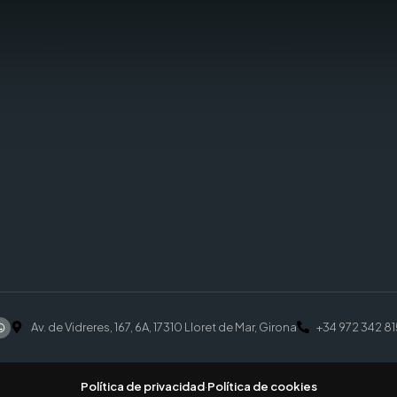
Av. de Vidreres, 167, 6A, 17310 Lloret de Mar, Girona
+34 972 342 81
Política de privacidad
·
Política de cookies