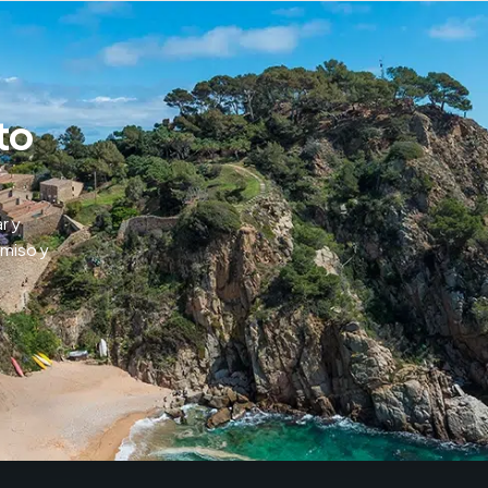
to
r y
omiso y