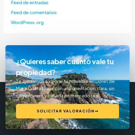
Feed de entradas
Feed de comentarios
WordPress.org
¿Quieres saber cuánto vale tu
propiedad?
Te ayudamos a valorar tu inmueble en Lloret de
Mar y Costa Brava con una orientación clara, sin
compromiso y basada en mercado real.
SOLICITAR VALORACIÓN