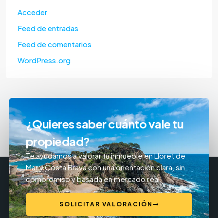
Acceder
Feed de entradas
Feed de comentarios
WordPress.org
¿Quieres saber cuánto vale tu
propiedad?
Te ayudamos a valorar tu inmueble en Lloret de
Mar y Costa Brava con una orientación clara, sin
compromiso y basada en mercado real.
SOLICITAR VALORACIÓN